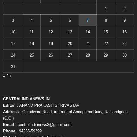
1
2
3
4
5
6
7
8
9
10
11
12
13
14
15
16
17
18
19
20
21
22
23
24
25
26
27
28
29
30
31
« Jul
CENTRALINDIANEWS.IN
Editor
: ANAND PRAKASH SHRIVASTAV
Address
: Gurudwara Road, in-Front of Annapurna Dairy, Rajnandgaon
(C.G.)
Email
: centralindianews2@gmail.com
Phone
: 94255-59399