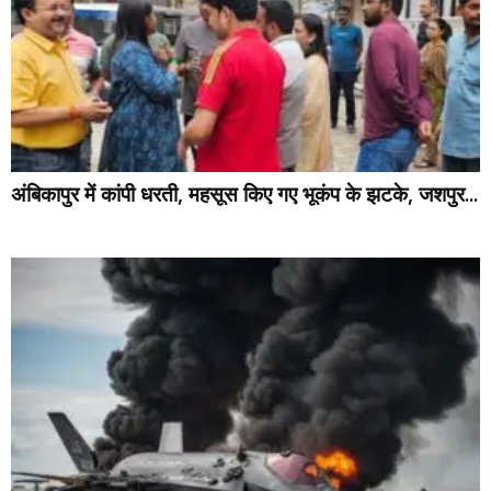
अंबिकापुर में कांपी धरती, महसूस किए गए भूकंप के झटके, जशपुर...