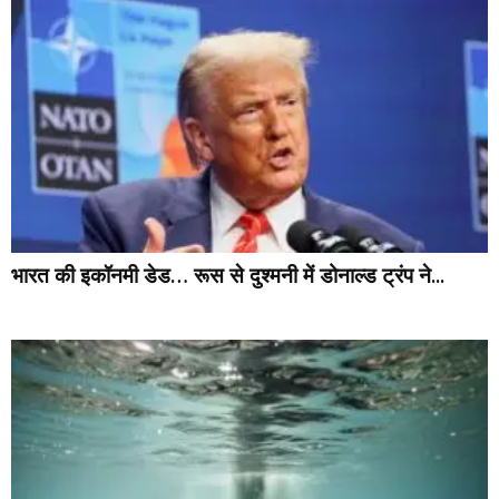
भारत की इकॉनमी डेड… रूस से दुश्मनी में डोनाल्ड ट्रंप ने...