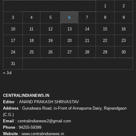
1
2
3
4
5
6
7
8
9
10
11
12
13
14
15
16
17
18
19
20
21
22
23
24
25
26
27
28
29
30
31
« Jul
CENTRALINDIANEWS.IN
Editor
: ANAND PRAKASH SHRIVASTAV
Address
: Gurudwara Road, in-Front of Annapurna Dairy, Rajnandgaon
(C.G.)
Email
: centralindianews2@gmail.com
Phone
: 94255-59399
Website
: www.centralindianews.in