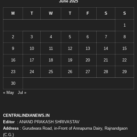
June 2025
M
T
W
T
F
S
S
1
2
3
4
5
6
7
8
9
10
11
12
13
14
15
16
17
18
19
20
21
22
23
24
25
26
27
28
29
30
« May
Jul »
CENTRALINDIANEWS.IN
Editor
: ANAND PRAKASH SHRIVASTAV
Address
: Gurudwara Road, in-Front of Annapurna Dairy, Rajnandgaon
(C.G.)