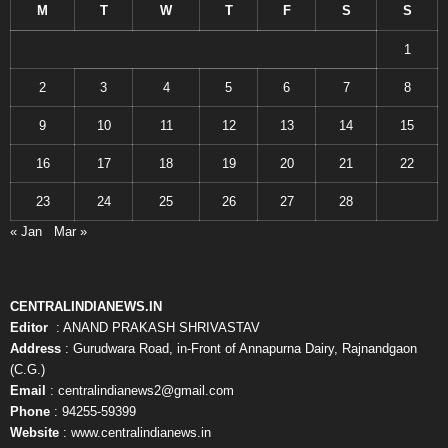
M
T
W
T
F
S
S
1
2
3
4
5
6
7
8
9
10
11
12
13
14
15
16
17
18
19
20
21
22
23
24
25
26
27
28
« Jan
Mar »
CENTRALINDIANEWS.IN
Editor
: ANAND PRAKASH SHRIVASTAV
Address
: Gurudwara Road, in-Front of Annapurna Dairy, Rajnandgaon
(C.G.)
Email
: centralindianews2@gmail.com
Phone
: 94255-59399
Website
: www.centralindianews.in