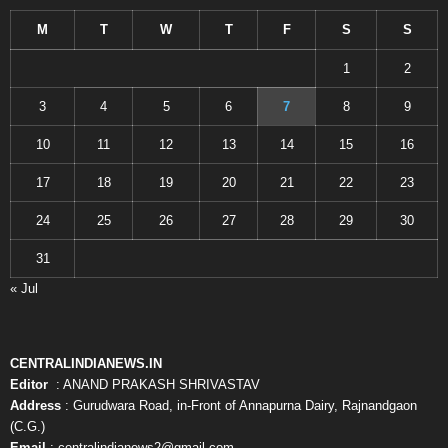
M
T
W
T
F
S
S
1
2
3
4
5
6
7
8
9
10
11
12
13
14
15
16
17
18
19
20
21
22
23
24
25
26
27
28
29
30
31
« Jul
CENTRALINDIANEWS.IN
Editor
: ANAND PRAKASH SHRIVASTAV
Address
: Gurudwara Road, in-Front of Annapurna Dairy, Rajnandgaon
(C.G.)
Email
: centralindianews2@gmail.com