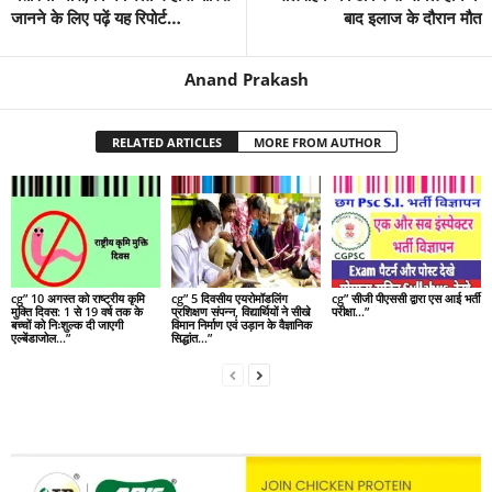
जानने के लिए पढ़ें यह रिपोर्ट…
बाद इलाज के दौरान मौत
Anand Prakash
RELATED ARTICLES
MORE FROM AUTHOR
cg” 10 अगस्त को राष्ट्रीय कृमि
cg” 5 दिवसीय एयरोमॉडलिंग
cg” सीजी पीएससी द्वारा एस आई भर्ती
मुक्ति दिवस: 1 से 19 वर्ष तक के
प्रशिक्षण संपन्न, विद्यार्थियों ने सीखे
परीक्षा…”
बच्चों को निःशुल्क दी जाएगी
विमान निर्माण एवं उड़ान के वैज्ञानिक
एल्बेंडाजोल…”
सिद्धांत…”