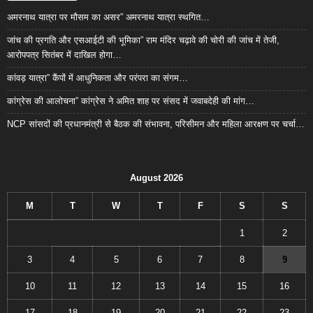
अमरनाथ यात्रा पर मौसम का असर” अमरनाथ यात्रा स्थगित…
जांच की प्रगति और एसआईटी की भूमिका” राम मंदिर चढ़ावे की चोरी की जांच में तेजी,
आरोपपत्र सितंबर में दाखिल होगा…
कांवड़ यात्रा” कैंपों में आधुनिकता और परंपरा का संगम…
कांग्रेस की आलोचना” कांग्रेस ने अमित शाह पर संसद में जवाबदेही की मांग…
NCP सांसदों की प्रधानमंत्री से बैठक की संभावना, परिसीमन और महिला आरक्षण पर चर्चा…
August 2026
M
T
W
T
F
S
S
1
2
3
4
5
6
7
8
9
10
11
12
13
14
15
16
17
18
19
20
21
22
23