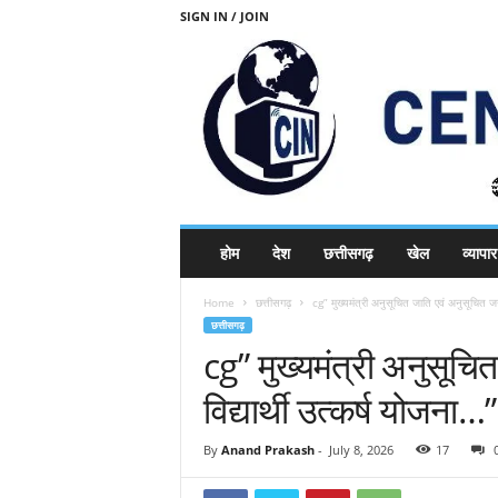
SIGN IN / JOIN
C
होम
देश
छत्तीसगढ़
खेल
व्यापार
E
N
Home
छत्तीसगढ़
cg” मुख्यमंत्री अनुसूचित जाति एवं अनुसूचित जन
T
छत्तीसगढ़
R
cg” मुख्यमंत्री अनुसूच
A
L
विद्यार्थी उत्कर्ष योजना…”
I
N
D
By
Anand Prakash
-
July 8, 2026
17
I
A