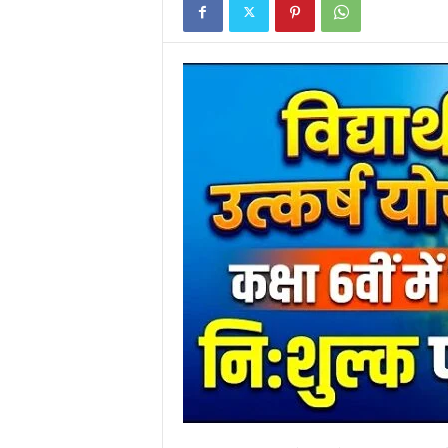
N
E
W
S