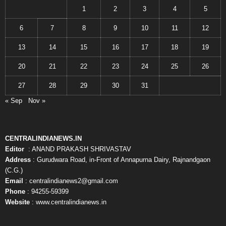
1
2
3
4
5
6
7
8
9
10
11
12
13
14
15
16
17
18
19
20
21
22
23
24
25
26
27
28
29
30
31
« Sep
Nov »
CENTRALINDIANEWS.IN
Editor
: ANAND PRAKASH SHRIVASTAV
Address
: Gurudwara Road, in-Front of Annapurna Dairy, Rajnandgaon
(C.G.)
Email
: centralindianews2@gmail.com
Phone
: 94255-59399
Website
: www.centralindianews.in