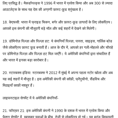
लिए प्रसिद्ध है। मैकडॉनल्ड्स ने 1996 में भारत में प्रवेश किया और अब 300 से ज़्यादा
आउटलेट्स के साथ यह देश की अग्रणी फ़ास्ट-फ़ूड श्रृंखला है।
18. केएफसी: भारत में फ्राइड चिकन, बर्गर और फ़ास्ट-फ़ूड उत्पादों के लिए लोकप्रिय।
आपको इस कंपनी की मौजूदगी बड़े मॉल और कई शहरों में देखने को मिलेगी।
19. डोमिनोज़ पिज़्ज़ा और पिज़्ज़ा हट: ये कंपनियाँ पिज़्ज़ा, पास्ता, साइड्स, गार्लिक ब्रेड
जैसे लोकप्रिय फ़ास्ट फ़ूड बनाती हैं। आज के दौर में, आपको हर गली-मोहल्ले और चौराहे
पर डोमिनोज़ पिज़्ज़ा और पिज़्ज़ा हट मिल जाएँगे। ये अमेरिकी कंपनियों द्वारा संचालित हैं
और भारत में इनका बड़ा कारोबार है।
20. स्टारबक्स इंडिया: स्टारबक्स ने 2012 में मुंबई में अपना पहला स्टोर खोला और अब
यह कई शहरों में मौजूद है। इस अमेरिकी कंपनी की कॉफ़ी, फ्रैपुचीनो, सैंडविच और
मिठाइयाँ काफ़ी मशहूर हैं।
लाइफस्टाइल सेगमेंट में ये अमेरिकी कंपनियाँ-
21. फॉरएवर 21: इस अमेरिकी कंपनी ने 1990 के दशक में भारत में प्रवेश किया और
फ़ैशन सेगमेंट में, खासकर युवाओं के बीच, तेज़ी से लोकप्रिय हो गई। यह ब्रांड किफ़ायती