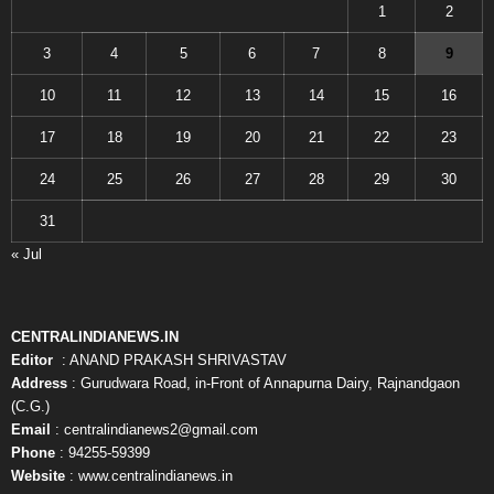
1
2
3
4
5
6
7
8
9
10
11
12
13
14
15
16
17
18
19
20
21
22
23
24
25
26
27
28
29
30
31
« Jul
CENTRALINDIANEWS.IN
Editor
: ANAND PRAKASH SHRIVASTAV
Address
: Gurudwara Road, in-Front of Annapurna Dairy, Rajnandgaon
(C.G.)
Email
: centralindianews2@gmail.com
Phone
: 94255-59399
Website
: www.centralindianews.in