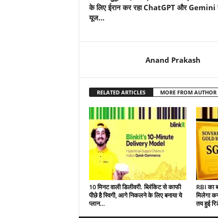
के लिए ईरान कर रहा ChatGPT और Gemini 
यूज…
Anand Prakash
RELATED ARTICLES
MORE FROM AUTHOR
10 मिनट वाली डिलीवरी. ब्लिंकिट से काफी
RBI का ब
पीछे है स्विगी, आगे निकलने के लिए बनाया ये
मिलेगा क
प्लान…
तय हुई रि