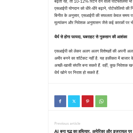
बढ़ती रहें, तो 10-12% रिटर्न देने वाला पोर्टफोलियो भ
एसआईपी योगदान को धीरे-धीरे बढ़ाने, पोर्टफोलियो की 
बिनीत के अनुसार, एसआईपी की सफलता केवल समय पर ही 
मूल्यांकन और निवेशक अनुशासन जैसे कई कारकों पर भी 
धैर्य
से
होगा
फायदा
,
घबराहट
से
नुकसान
की
आशंका
एसआईपी को लेकर अलग अलग विशेषज्ञों की अपनी अलग 
अमीर बनने का शॉर्टकट नहीं है. यह हकीकत में बाजार 
अच्छी-खासी संपत्ति बना सकते हैं. वहीं, कुछ निवेशक खरा
धैर्य खोने पर निराश हो सकते हैं.
Previous article
AI बना युद्ध का हथियार, अमेरिका और इजरायल प