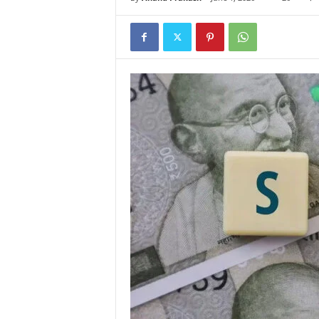
N
E
W
S