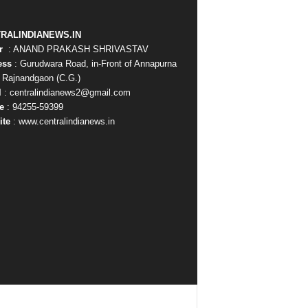
RALINDIANEWS.IN
or
: ANAND PRAKASH SHRIVASTAV
ess
: Gurudwara Road, in-Front of Annapurna
, Rajnandgaon (C.G.)
l
: centralindianews2@gmail.com
e
: 94255-59399
ite
: www.centralindianews.in