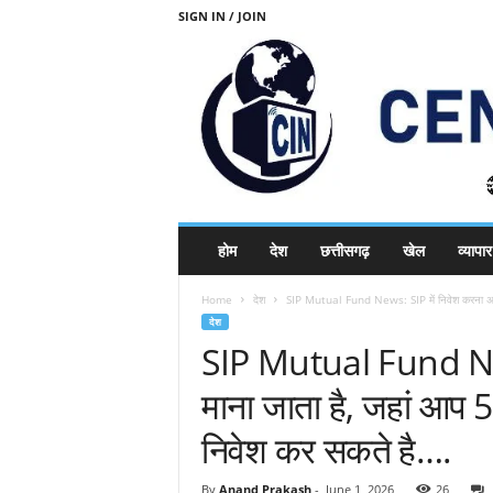
SIGN IN / JOIN
C
होम
देश
छत्तीसगढ़
खेल
व्यापार
E
N
Home
देश
SIP Mutual Fund News: SIP में निवेश करना अच्छा
T
देश
R
SIP Mutual Fund News
A
L
माना जाता है, जहां आप 
I
N
निवेश कर सकते है….
D
I
A
By
Anand Prakash
-
June 1, 2026
26