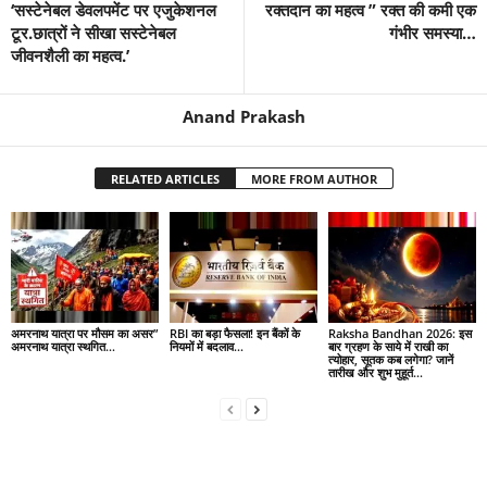
‘सस्टेनेबल डेवलपमेंट पर एजुकेशनल
रक्तदान का महत्व ” रक्त की कमी एक
टूर.छात्रों ने सीखा सस्टेनेबल
गंभीर समस्या…
जीवनशैली का महत्व.’
Anand Prakash
RELATED ARTICLES
MORE FROM AUTHOR
अमरनाथ यात्रा पर मौसम का असर”
RBI का बड़ा फैसला! इन बैंकों के
Raksha Bandhan 2026: इस
अमरनाथ यात्रा स्थगित…
नियमों में बदलाव…
बार ग्रहण के साये में राखी का
त्योहार, सूतक कब लगेगा? जानें
तारीख और शुभ मुहूर्त…