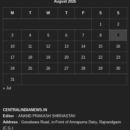
August 2026
M
T
W
T
F
S
S
1
2
3
4
5
6
7
8
9
10
11
12
13
14
15
16
17
18
19
20
21
22
23
24
25
26
27
28
29
30
31
« Jul
CENTRALINDIANEWS.IN
Editor
: ANAND PRAKASH SHRIVASTAV
Address
: Gurudwara Road, in-Front of Annapurna Dairy, Rajnandgaon
(C.G.)