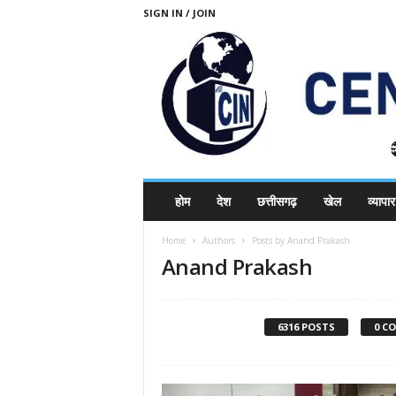
SIGN IN / JOIN
C
होम
देश
छत्तीसगढ़
खेल
व्यापार
E
N
Home
Authors
Posts by Anand Prakash
T
Anand Prakash
R
A
L
I
6316 POSTS
0 C
N
D
I
A