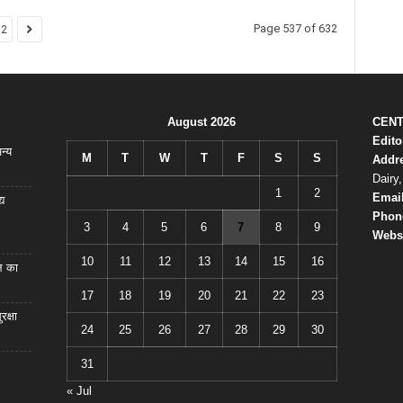
Page 537 of 632
32
August 2026
CENT
Edit
न्य
M
T
W
T
F
S
S
Addr
Dairy
1
2
Emai
य
Phon
3
4
5
6
7
8
9
Webs
10
11
12
13
14
15
16
ल का
17
18
19
20
21
22
23
रक्षा
24
25
26
27
28
29
30
31
« Jul