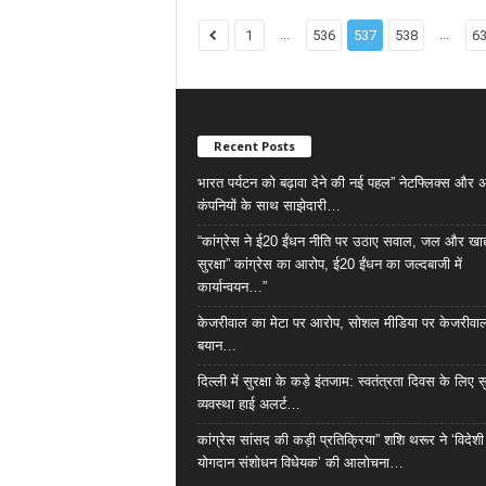
...
...
1
536
537
538
6
Recent Posts
भारत पर्यटन को बढ़ावा देने की नई पहल” नेटफ्लिक्स और अ
कंपनियों के साथ साझेदारी…
“कांग्रेस ने ई20 ईंधन नीति पर उठाए सवाल, जल और खाद्
सुरक्षा” कांग्रेस का आरोप, ई20 ईंधन का जल्दबाजी में
कार्यान्वयन…”
केजरीवाल का मेटा पर आरोप, सोशल मीडिया पर केजरीवा
बयान…
दिल्ली में सुरक्षा के कड़े इंतजाम: स्वतंत्रता दिवस के लिए सु
व्यवस्था हाई अलर्ट…
कांग्रेस सांसद की कड़ी प्रतिक्रिया” शशि थरूर ने ‘विदेशी
योगदान संशोधन विधेयक’ की आलोचना…