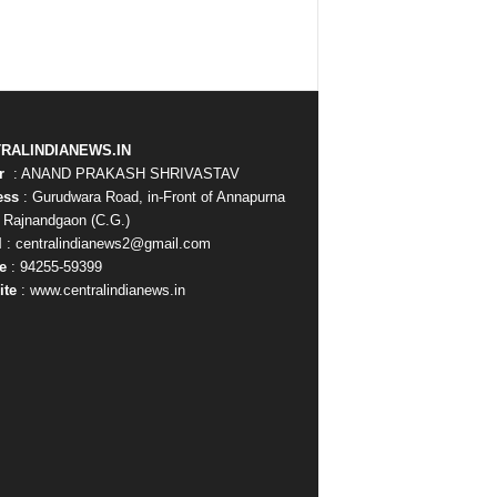
RALINDIANEWS.IN
or
: ANAND PRAKASH SHRIVASTAV
ess
: Gurudwara Road, in-Front of Annapurna
, Rajnandgaon (C.G.)
l
: centralindianews2@gmail.com
e
: 94255-59399
ite
: www.centralindianews.in