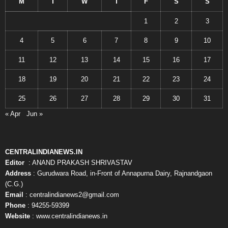
M
T
W
T
F
S
S
1
2
3
4
5
6
7
8
9
10
11
12
13
14
15
16
17
18
19
20
21
22
23
24
25
26
27
28
29
30
31
« Apr
Jun »
CENTRALINDIANEWS.IN
Editor
: ANAND PRAKASH SHRIVASTAV
Address
: Gurudwara Road, in-Front of Annapurna Dairy, Rajnandgaon
(C.G.)
Email
: centralindianews2@gmail.com
Phone
: 94255-59399
Website
: www.centralindianews.in