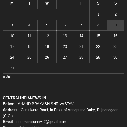
M
T
W
T
F
S
S
1
2
3
4
5
6
7
8
9
10
11
12
13
14
15
16
17
18
19
20
21
22
23
24
25
26
27
28
29
30
31
« Jul
CENTRALINDIANEWS.IN
Editor
: ANAND PRAKASH SHRIVASTAV
Address
: Gurudwara Road, in-Front of Annapurna Dairy, Rajnandgaon
(C.G.)
Email
: centralindianews2@gmail.com