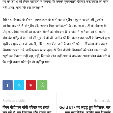
पद की शपथ को लेकर दावेदारों ने बताया कि उनको मुख्यमंत्री देवेन्द्र फड़णवीस का फोन
नहीं आया. यानी कि इस सरकार में
कैबिनेट विस्तार के दौरान महागठबंधन के तीनों दल क्षेत्रीय संतुलन साधने की पुरजोर
कोशिश कर रहे हैं. क्षेत्रीय और सांप्रदायिक समीकरणों के साथ-साथ पार्टी के विकास के
लिए फायदेमंद नेताओं को तरजीह मिलने की संभावना है. बीजेपी ने शनिवार को ही अपने
संभावित मंत्रियों के नामों की सूची दे दी थी. उम्मीद थी कि दोपहर तक पार्टी के दिग्गजों द्वारा
सूची पर मुहर लगा दी जाएगी, लेकिन रात बीत जाने के बाद भी फोन नहीं आया तो दावेदार
विधायक घबरा गये. आखिरकार आज सुबह से जिन बीजेपी विधायकों को फोन आए उनकी
खुशी का ठिकाना नहीं रहा, वहीं, जिनको फोन नहीं आया वे बार-बार अपना फोन चेक करे थे
कि कहीं उनका फोन हैंग तो नहीं हो गया.
Previous article
Next article
पीएम मोदी जब गांधी पर‍िवार पर हमले
Gold ETF पर लट्टू हुए निवेशक, चार
कर रहे थे, तब प्र‍ियंका और राहुल क्‍या
गुना बढ़ा निवेश, जानिए क्या हैं इसके