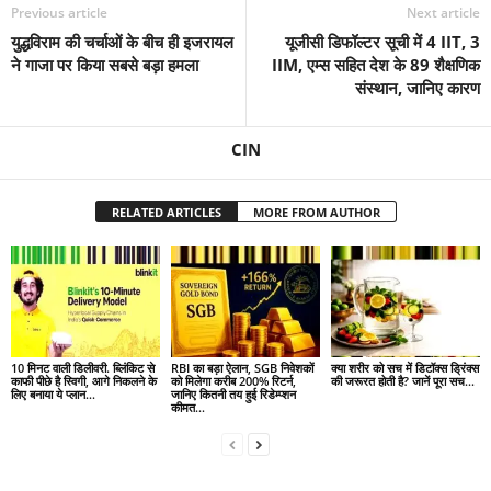
Previous article
Next article
युद्धविराम की चर्चाओं के बीच ही इजरायल
यूजीसी डिफॉल्टर सूची में 4 IIT, 3
ने गाजा पर किया सबसे बड़ा हमला
IIM, एम्स सहित देश के 89 शैक्षणिक
संस्थान, जानिए कारण
CIN
RELATED ARTICLES
MORE FROM AUTHOR
10 मिनट वाली डिलीवरी. ब्लिंकिट से
RBI का बड़ा ऐलान, SGB निवेशकों
क्या शरीर को सच में डिटॉक्स ड्रिंक्स
काफी पीछे है स्विगी, आगे निकलने के
को मिलेगा करीब 200% रिटर्न,
की जरूरत होती है? जानें पूरा सच…
लिए बनाया ये प्लान…
जानिए कितनी तय हुई रिडेम्प्शन
कीमत…